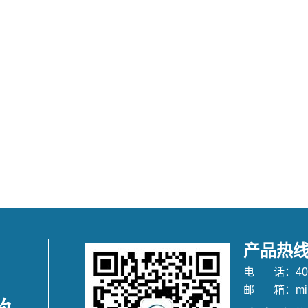
产品热
电 话：400-
邮 箱：mi@si