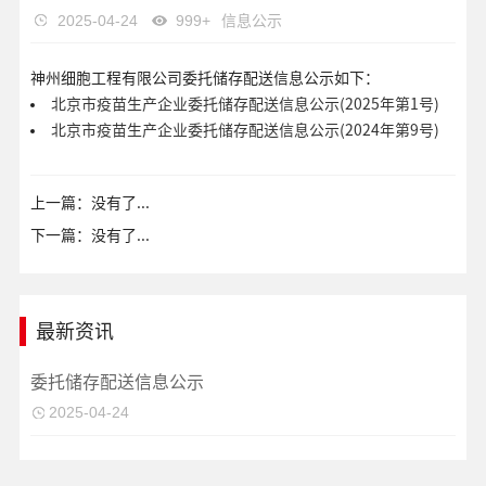
2025-04-24
999+
信息公示
神州细胞工程有限公司委托储存配送信息公示如下：
北京市疫苗生产企业委托储存配送信息公示(2025年第1号)
北京市疫苗生产企业委托储存配送信息公示(2024年第9号)
上一篇：没有了...
下一篇：没有了...
最新资讯
委托储存配送信息公示
2025-04-24