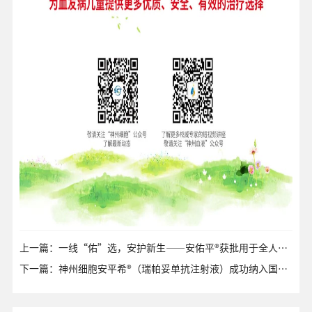
上一篇：一线“佑”选，安护新生——安佑平®获批用于全人群复发/转移性头颈部鳞癌治疗
下一篇：神州细胞安平希®（瑞帕妥单抗注射液）成功纳入国家医保目录