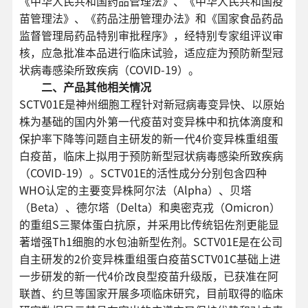
《中华人民共和国药品管理法》、《中华人民共和国疫
苗管理法》、《药品注册管理办法》和《国家食品药品
监督管理局药品特别审批程序》，经特别专家组评议审
核，应急批准本品进行临床试验，适应症为预防新型冠
状病毒感染所致疾病（COVID-19）。
二、产品其他相关情况
SCTV01E是神州细胞工程针对新冠病毒变异快、以原始
株为基础的国内外第一代疫苗对变异株中和抗体滴度和
保护率下降等问题自主研发的新一代4价变异株重组蛋
白疫苗，临床上拟用于预防新型冠状病毒感染所致疾病
（COVID-19）。SCTV01E的活性成分分别包含四种
WHO认定的主要变异株阿尔法（Alpha）、贝塔
（Beta）、德尔塔（Delta）和奥密克戎（Omicron）
的重组S三聚体蛋白抗原，并采用比传统铝佐剂更能显
著增强Th1细胞的水包油新型佐剂。SCTV01E是在公司
自主研发的2价变异株重组蛋白疫苗SCTV01C基础上进
一步研发的新一代4价改良型疫苗升级版，已获准在阿
联酋、约旦等国家开展多项临床研究，目前取得的临床